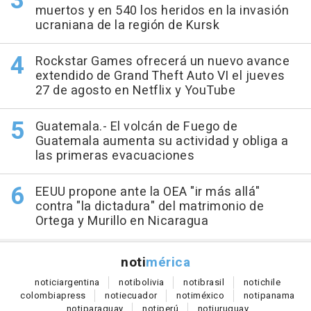
muertos y en 540 los heridos en la invasión
ucraniana de la región de Kursk
Rockstar Games ofrecerá un nuevo avance
extendido de Grand Theft Auto VI el jueves
27 de agosto en Netflix y YouTube
Guatemala.- El volcán de Fuego de
Guatemala aumenta su actividad y obliga a
las primeras evacuaciones
EEUU propone ante la OEA "ir más allá"
contra "la dictadura" del matrimonio de
Ortega y Murillo en Nicaragua
noti
mérica
notici
argentina
noti
bolivia
noti
brasil
noti
chile
colombia
press
noti
ecuador
noti
méxico
noti
panama
noti
paraguay
noti
perú
noti
uruguay