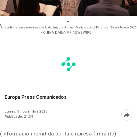
A results release event was held during the Annual Conference of Financial Street Forum 2025
- CHINA DAILY/PR NEWSWIRE
Europa Press Comunicados
Lunes, 3 noviembre 2025
Publicado: 21:39
Abri
(Información remitida por la empresa firmante)