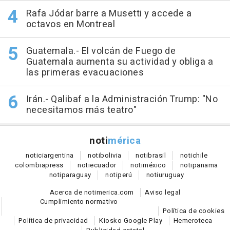
Rafa Jódar barre a Musetti y accede a
octavos en Montreal
Guatemala.- El volcán de Fuego de
Guatemala aumenta su actividad y obliga a
las primeras evacuaciones
Irán.- Qalibaf a la Administración Trump: "No
necesitamos más teatro"
noti
mérica
notici
argentina
noti
bolivia
noti
brasil
noti
chile
colombia
press
noti
ecuador
noti
méxico
noti
panama
noti
paraguay
noti
perú
noti
uruguay
Acerca de notimerica.com
Aviso legal
Cumplimiento normativo
Política de cookies
Política de privacidad
Kiosko Google Play
Hemeroteca