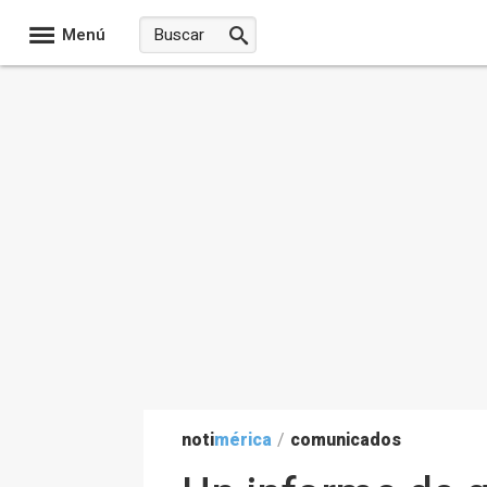
Menú
noti
mérica
/
comunicados