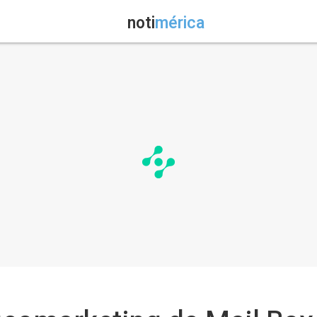
noti
mérica