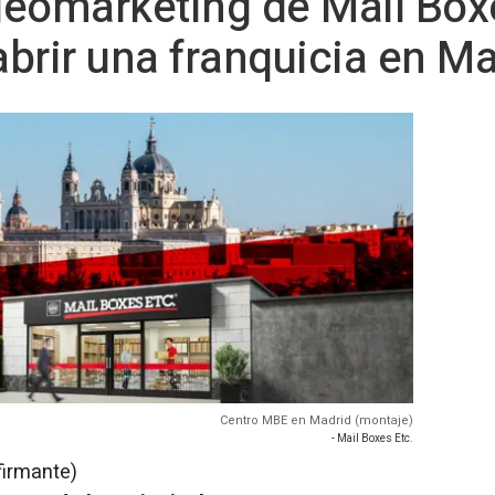
eomarketing de Mail Boxe
abrir una franquicia en M
Centro MBE en Madrid (montaje)
- Mail Boxes Etc.
firmante)