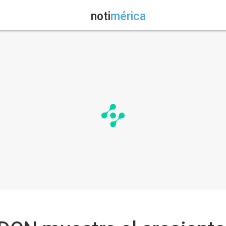
noti
mérica