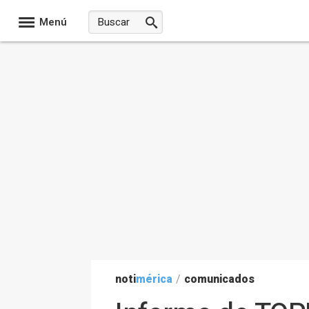
Menú
noti
mérica
/
comunicados