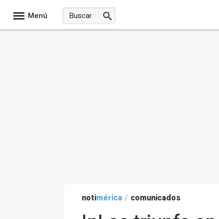
Menú
noti
mérica
/
comunicados