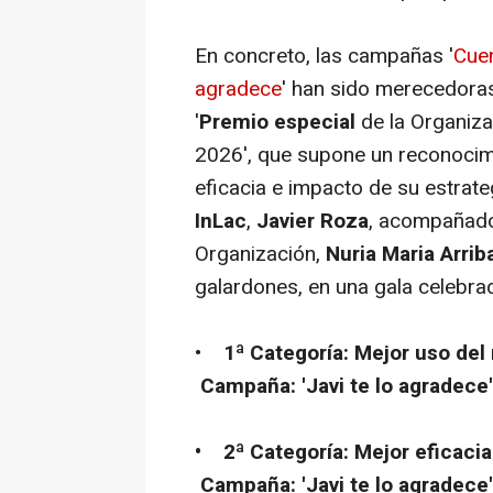
En concreto, las campañas '
Cuen
agradece
' han sido merecedoras
'
Premio especial
de la Organiza
2026', que supone un reconocim
eficacia e impacto de su estrate
InLac
,
Javier Roza
, acompañado 
Organización,
Nuria Maria Arrib
galardones, en una gala celebrad
•
1ª Categoría: Mejor uso de
Campaña: '
Javi te lo agradece'
• 2ª Categoría: Mejor eficacia
Campaña: '
Javi te lo agradece'