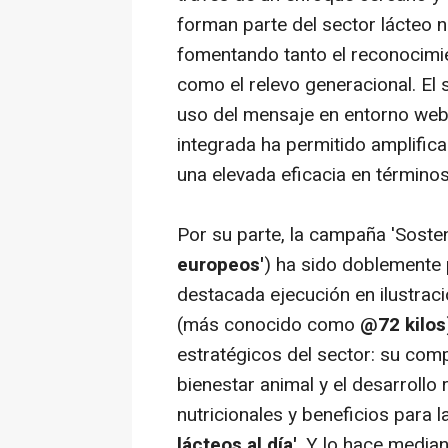
forman parte del sector lácteo na
fomentando tanto el reconocimie
como el relevo generacional. El 
uso del mensaje en entorno we
integrada ha permitido amplifica
una elevada eficacia en término
Por su parte, la campaña 'Sosteni
europeos'
) ha sido doblemente 
destacada ejecución en ilustraci
(más conocido como
@72 kilos
estratégicos del sector: su comp
bienestar animal y el desarrollo 
nutricionales y beneficios para 
lácteos al día'
. Y lo hace median