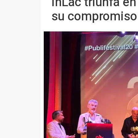
InLac triunfa e
su compromiso 