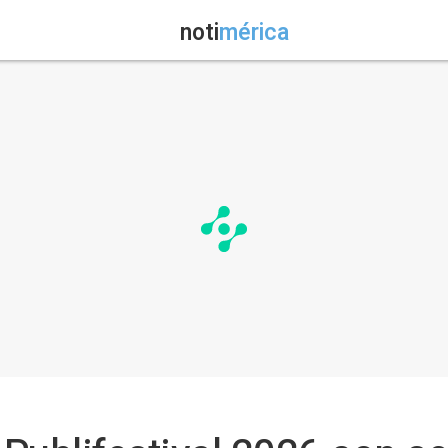
noti
mérica