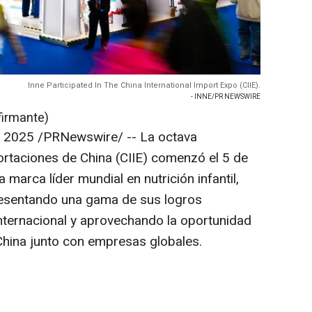
Inne Participated In The China International Import Expo (CIIE).
- INNE/PR NEWSWIRE
firmante)
e 2025
/PRNewswire/ -- La octava
portaciones de
China
(CIIE) comenzó el 5 de
La marca líder mundial en nutrición infantil,
 presentando una gama de sus logros
nternacional y aprovechando la oportunidad
China
junto con empresas globales.