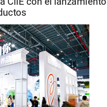
la CIIE con el lanzamient
ductos