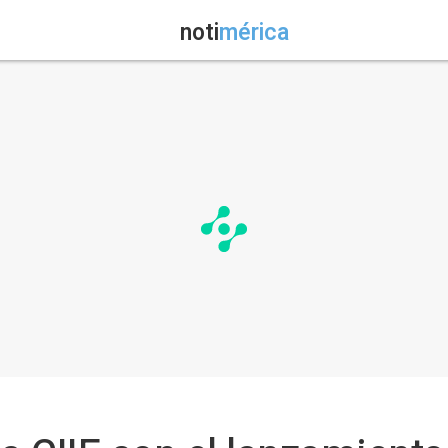
noti
mérica