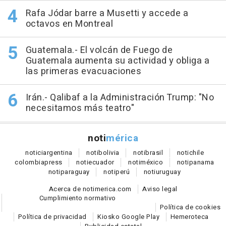
Rafa Jódar barre a Musetti y accede a
octavos en Montreal
Guatemala.- El volcán de Fuego de
Guatemala aumenta su actividad y obliga a
las primeras evacuaciones
Irán.- Qalibaf a la Administración Trump: "No
necesitamos más teatro"
noti
mérica
notici
argentina
noti
bolivia
noti
brasil
noti
chile
colombia
press
noti
ecuador
noti
méxico
noti
panama
noti
paraguay
noti
perú
noti
uruguay
Acerca de notimerica.com
Aviso legal
Cumplimiento normativo
Política de cookies
Política de privacidad
Kiosko Google Play
Hemeroteca