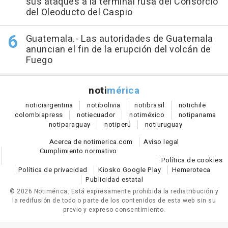
sus ataques a la terminal rusa del Consorcio
del Oleoducto del Caspio
Guatemala.- Las autoridades de Guatemala
anuncian el fin de la erupción del volcán de
Fuego
noti
mérica
notici
argentina
noti
bolivia
noti
brasil
noti
chile
colombia
press
noti
ecuador
noti
méxico
noti
panama
noti
paraguay
noti
perú
noti
uruguay
Acerca de notimerica.com
Aviso legal
Cumplimiento normativo
Política de cookies
Política de privacidad
Kiosko Google Play
Hemeroteca
Publicidad estatal
© 2026 Notimérica.
Está expresamente prohibida la redistribución y
la redifusión de todo o parte de los contenidos de esta web sin su
previo y expreso consentimiento.