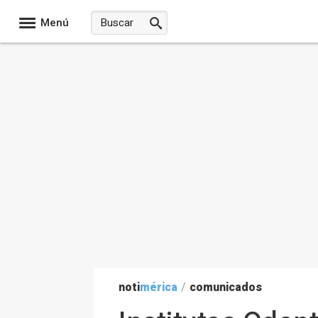
Menú
noti
mérica
/
comunicados