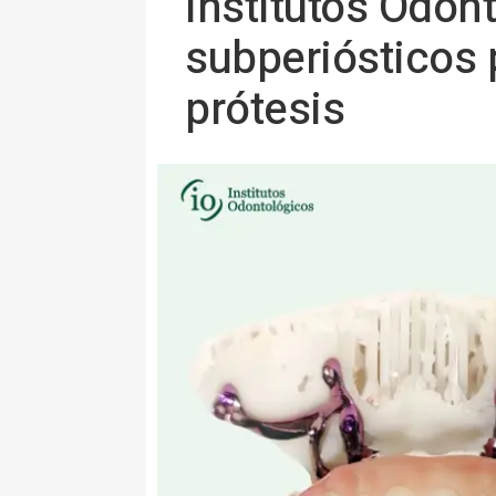
Institutos Odon
subperiósticos 
prótesis