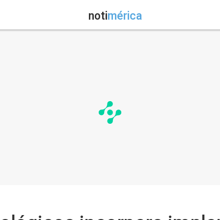
noti
mérica