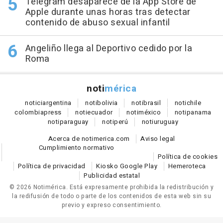
Telegram desaparece de la App Store de
Apple durante unas horas tras detectar
contenido de abuso sexual infantil
Angeliño llega al Deportivo cedido por la
Roma
noti
mérica
notici
argentina
noti
bolivia
noti
brasil
noti
chile
colombia
press
noti
ecuador
noti
méxico
noti
panama
noti
paraguay
noti
perú
noti
uruguay
Acerca de notimerica.com
Aviso legal
Cumplimiento normativo
Política de cookies
Política de privacidad
Kiosko Google Play
Hemeroteca
Publicidad estatal
© 2026 Notimérica.
Está expresamente prohibida la redistribución y
la redifusión de todo o parte de los contenidos de esta web sin su
previo y expreso consentimiento.