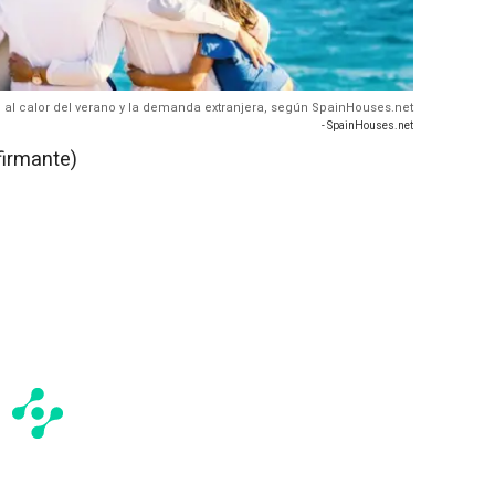
ce al calor del verano y la demanda extranjera, según SpainHouses.net
- SpainHouses.net
firmante)