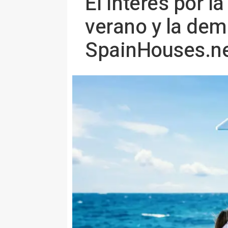
El interés por l
verano y la dem
SpainHouses.n