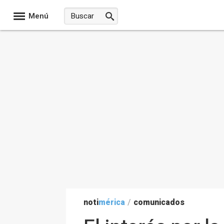
Menú
noti
mérica
/
comunicados