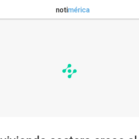
noti
mérica