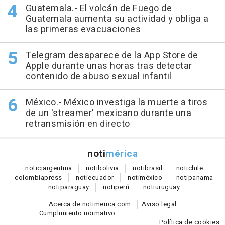
Guatemala.- El volcán de Fuego de
Guatemala aumenta su actividad y obliga a
las primeras evacuaciones
Telegram desaparece de la App Store de
Apple durante unas horas tras detectar
contenido de abuso sexual infantil
México.- México investiga la muerte a tiros
de un 'streamer' mexicano durante una
retransmisión en directo
noti
mérica
notici
argentina
noti
bolivia
noti
brasil
noti
chile
colombia
press
noti
ecuador
noti
méxico
noti
panama
noti
paraguay
noti
perú
noti
uruguay
Acerca de notimerica.com
Aviso legal
Cumplimiento normativo
Política de cookies