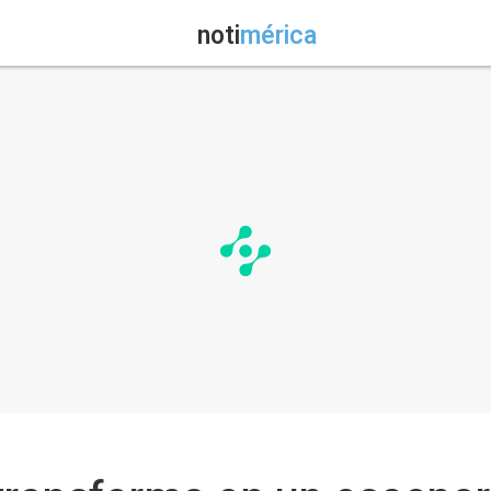
noti
mérica