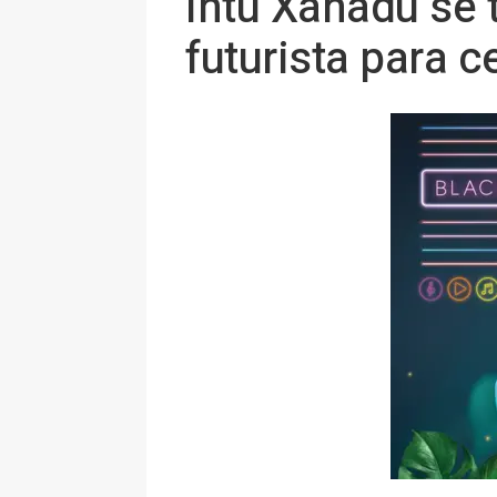
intu Xanadú se 
futurista para c