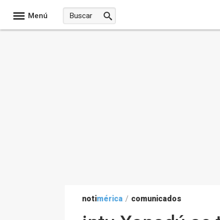
Menú
noti
mérica
/
comunicados