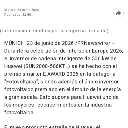
Martes, 23 junio 2026
Publicado: 22:50
Abri
(Información remitida por la empresa firmante)
MÚNICH
,
23 de junio de 2026
/PRNewswire/ --
Durante la celebración de Intersolar Europe 2026,
el inversor de cadena inteligente de 506 kW de
Huawei (SUN2000-506KTL) se ha hecho con el
premio smarter E AWARD 2026 en la categoría
"Fotovoltaica", siendo además el único inversor
fotovoltaico premiado en el ámbito de la energía
a gran escala. Esto supone para Huawei uno de
los mayores reconocimientos en la industria
fotovoltaica.
El nuevo producto estrella de Huawei, el