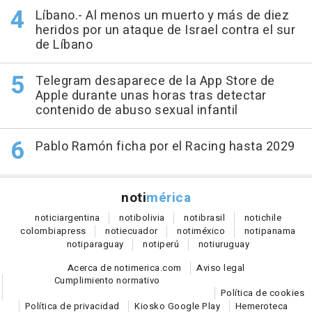
Líbano.- Al menos un muerto y más de diez
heridos por un ataque de Israel contra el sur
de Líbano
Telegram desaparece de la App Store de
Apple durante unas horas tras detectar
contenido de abuso sexual infantil
Pablo Ramón ficha por el Racing hasta 2029
noti
mérica
notici
argentina
noti
bolivia
noti
brasil
noti
chile
colombia
press
noti
ecuador
noti
méxico
noti
panama
noti
paraguay
noti
perú
noti
uruguay
Acerca de notimerica.com
Aviso legal
Cumplimiento normativo
Política de cookies
Política de privacidad
Kiosko Google Play
Hemeroteca