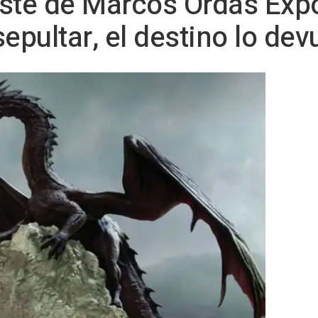
este de Marcos Ordás Expós
epultar, el destino lo dev