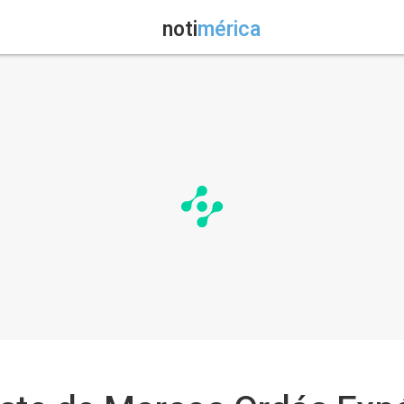
noti
mérica