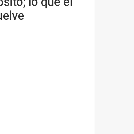
ito; lo que el
uelve