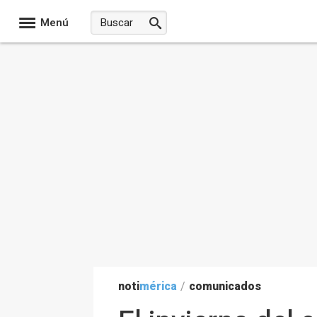
Menú
noti
mérica
/
comunicados