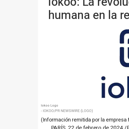
iokoo: La revolu
humana en la r
Iokoo Logo
- IOKOO/PR NEWSWIRE (LOGO)
(Información remitida por la empresa 
PARÍS
,
22 de febrero de 2024
/P