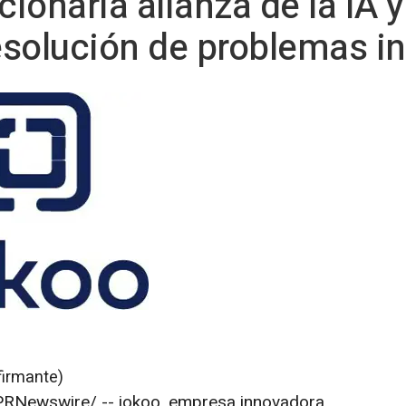
cionaria alianza de la IA y
esolución de problemas i
firmante)
RNewswire/ -- iokoo, empresa innovadora