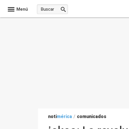
Menú
noti
mérica
/
comunicados