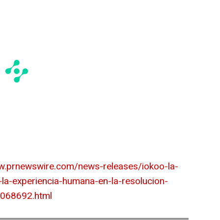
w.prnewswire.com/news-releases/iokoo-la-
y-la-experiencia-humana-en-la-resolucion-
2068692.html