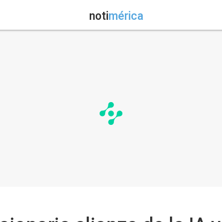
noti
mérica