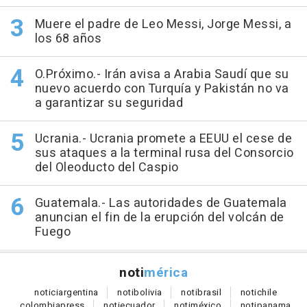
Muere el padre de Leo Messi, Jorge Messi, a
los 68 años
O.Próximo.- Irán avisa a Arabia Saudí que su
nuevo acuerdo con Turquía y Pakistán no va
a garantizar su seguridad
Ucrania.- Ucrania promete a EEUU el cese de
sus ataques a la terminal rusa del Consorcio
del Oleoducto del Caspio
Guatemala.- Las autoridades de Guatemala
anuncian el fin de la erupción del volcán de
Fuego
noti
mérica
notici
argentina
noti
bolivia
noti
brasil
noti
chile
colombia
press
noti
ecuador
noti
méxico
noti
panama