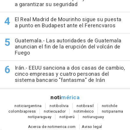
a garantizar su seguridad
El Real Madrid de Mourinho sigue su puesta
a punto en Budapest ante el Ferencvaros
Guatemala.- Las autoridades de Guatemala
anuncian el fin de la erupción del volcán de
Fuego
Irán.- EEUU sanciona a dos casas de cambio,
cinco empresas y cuatro personas del
sistema bancario "fantasma" de Irán
noti
mérica
notici
argentina
noti
bolivia
noti
brasil
noti
chile
colombia
press
noti
ecuador
noti
méxico
noti
panama
noti
paraguay
noti
perú
noti
uruguay
Acerca de notimerica.com
Aviso legal