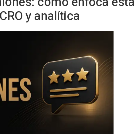
niones: cómo enfoca esta
CRO y analítica