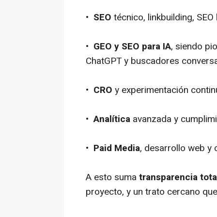
•
SEO
técnico, linkbuilding, SEO
•
GEO y SEO para IA
, siendo pi
ChatGPT y buscadores conversa
•
CRO
y experimentación contin
•
Analítica
avanzada y cumplimi
•
Paid Media
, desarrollo web y 
A esto suma
transparencia tota
proyecto, y un trato cercano qu