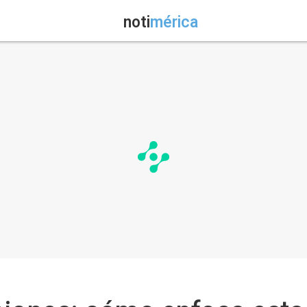
noti
mérica