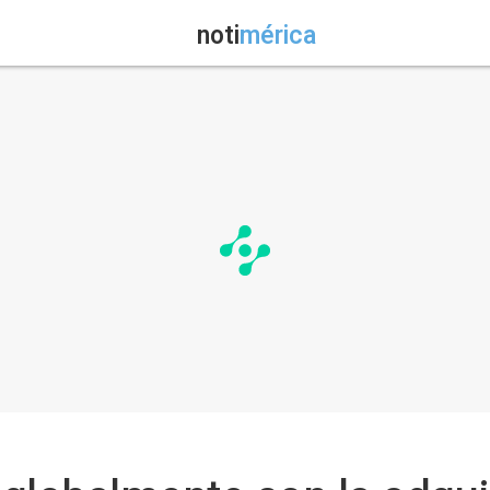
noti
mérica