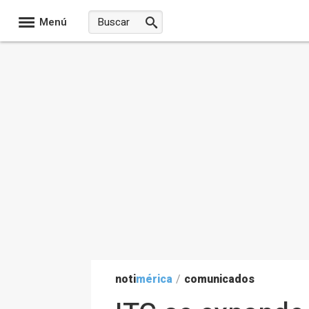
Menú
noti
mérica
/
comunicados