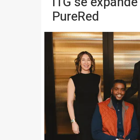
ITG se expande 
PureRed