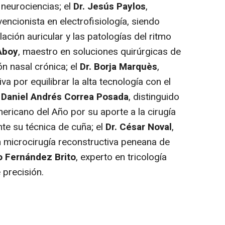
neurociencias; el
Dr. Jesús Paylos
,
encionista en electrofisiología, siendo
lación auricular y las patologías del ritmo
Aboy
, maestro en soluciones quirúrgicas de
ón nasal crónica; el
Dr. Borja Marquès
,
a por equilibrar la alta tecnología con el
. Daniel Andrés Correa Posada
, distinguido
ericano del Año por su aporte a la cirugía
e su técnica de cuña; el
Dr. César Noval
,
n microcirugía reconstructiva peneana de
o Fernández Brito
, experto en tricología
 precisión.