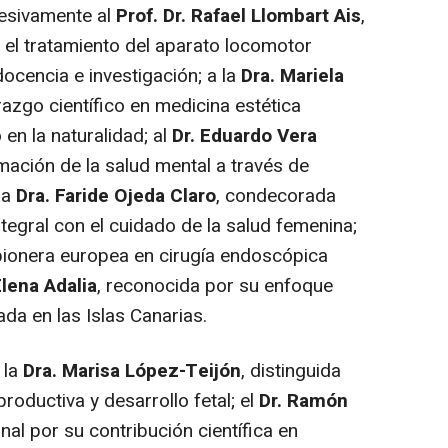
cesivamente al
Prof. Dr. Rafael Llombart Ais
,
 el tratamiento del aparato locomotor
ocencia e investigación; a la
Dra. Mariela
razgo científico en medicina estética
en la naturalidad; al
Dr. Eduardo Vera
rmación de la salud mental a través de
la
Dra. Faride Ojeda Claro
, condecorada
gral con el cuidado de la salud femenina;
 pionera europea en cirugía endoscópica
Elena Adalia
, reconocida por su enfoque
da en las Islas Canarias.
 la
Dra. Marisa López-Teijón
, distinguida
roductiva y desarrollo fetal; el
Dr. Ramón
nal por su contribución científica en