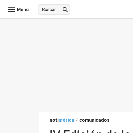
Menú
noti
mérica
/
comunicados