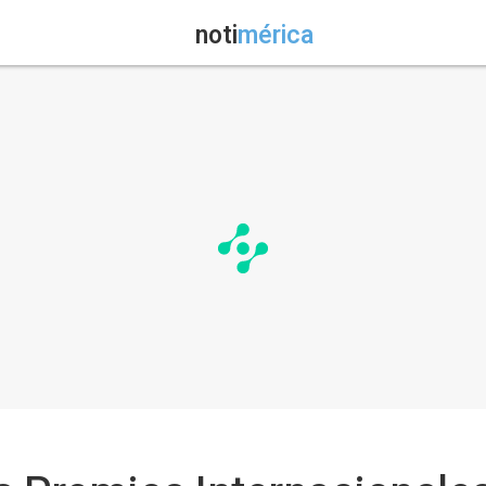
noti
mérica