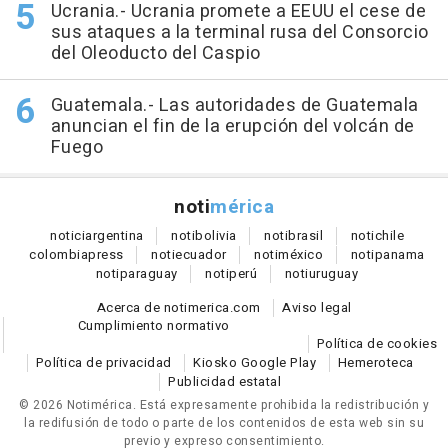
Ucrania.- Ucrania promete a EEUU el cese de
sus ataques a la terminal rusa del Consorcio
del Oleoducto del Caspio
Guatemala.- Las autoridades de Guatemala
anuncian el fin de la erupción del volcán de
Fuego
noti
mérica
notici
argentina
noti
bolivia
noti
brasil
noti
chile
colombia
press
noti
ecuador
noti
méxico
noti
panama
noti
paraguay
noti
perú
noti
uruguay
Acerca de notimerica.com
Aviso legal
Cumplimiento normativo
Política de cookies
Política de privacidad
Kiosko Google Play
Hemeroteca
Publicidad estatal
© 2026 Notimérica.
Está expresamente prohibida la redistribución y
la redifusión de todo o parte de los contenidos de esta web sin su
previo y expreso consentimiento.