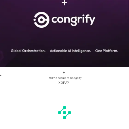
IXOPAY adquiere Congrify
- IXOPAY