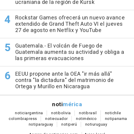
ucraniana de la región de Kursk
Rockstar Games ofrecerá un nuevo avance
extendido de Grand Theft Auto VI el jueves
27 de agosto en Netflix y YouTube
Guatemala.- El volcán de Fuego de
Guatemala aumenta su actividad y obliga a
las primeras evacuaciones
EEUU propone ante la OEA "ir más allá"
contra "la dictadura" del matrimonio de
Ortega y Murillo en Nicaragua
noti
mérica
notici
argentina
noti
bolivia
noti
brasil
noti
chile
colombia
press
noti
ecuador
noti
méxico
noti
panama
noti
paraguay
noti
perú
noti
uruguay