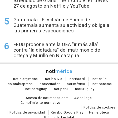
extendido de Grand Theft Auto VI el jueves
27 de agosto en Netflix y YouTube
Guatemala.- El volcán de Fuego de
Guatemala aumenta su actividad y obliga a
las primeras evacuaciones
EEUU propone ante la OEA "ir más allá"
contra "la dictadura" del matrimonio de
Ortega y Murillo en Nicaragua
noti
mérica
notici
argentina
noti
bolivia
noti
brasil
noti
chile
colombia
press
noti
ecuador
noti
méxico
noti
panama
noti
paraguay
noti
perú
noti
uruguay
Acerca de notimerica.com
Aviso legal
Cumplimiento normativo
Política de cookies
Política de privacidad
Kiosko Google Play
Hemeroteca
Publicidad estatal