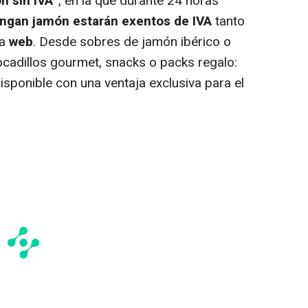
n sin IVA”
, en la que durante 24 horas
ngan jamón estarán exentos de IVA
tanto
la
web
. Desde sobres de jamón ibérico o
ocadillos
gourmet
, snacks o
packs
regalo:
disponible con una ventaja exclusiva para el