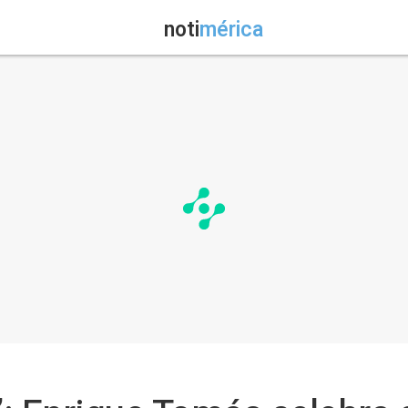
noti
mérica