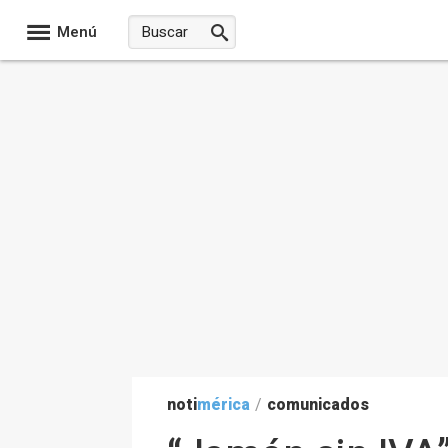
Menú
noti
mérica
/
comunicados