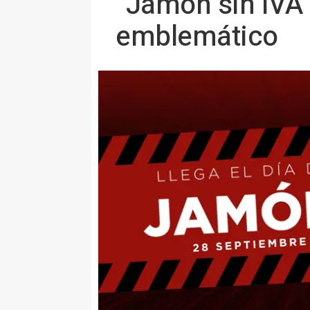
“Jamón sin IVA”
emblemático