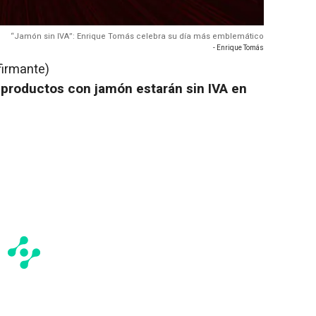
“Jamón sin IVA”: Enrique Tomás celebra su día más emblemático
- Enrique Tomás
firmante)
 productos con jamón estarán sin IVA en