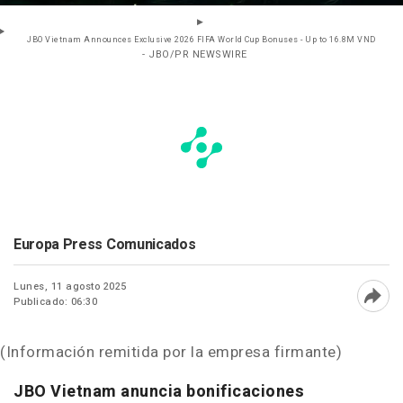
JBO Vietnam Announces Exclusive 2026 FIFA World Cup Bonuses - Up to 16.8M VND
- JBO/PR NEWSWIRE
Europa Press Comunicados
Lunes, 11 agosto 2025
Publicado: 06:30
Abri
(Información remitida por la empresa firmante)
JBO Vietnam anuncia bonificaciones