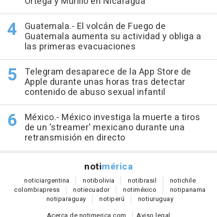
Ortega y Murillo en Nicaragua
Guatemala.- El volcán de Fuego de
Guatemala aumenta su actividad y obliga a
las primeras evacuaciones
Telegram desaparece de la App Store de
Apple durante unas horas tras detectar
contenido de abuso sexual infantil
México.- México investiga la muerte a tiros
de un 'streamer' mexicano durante una
retransmisión en directo
noti
mérica
notici
argentina
noti
bolivia
noti
brasil
noti
chile
colombia
press
noti
ecuador
noti
méxico
noti
panama
noti
paraguay
noti
perú
noti
uruguay
Acerca de notimerica.com
Aviso legal