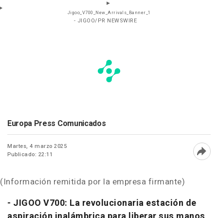
Jigoo_V700_New_Arrivals_Banner_1
- JIGOO/PR NEWSWIRE
Europa Press Comunicados
Martes, 4 marzo 2025
Publicado: 22:11
Abri
(Información remitida por la empresa firmante)
- JIGOO V700: La revolucionaria estación de
aspiración inalámbrica para liberar sus manos