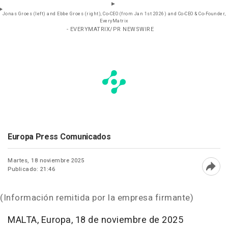
Jonas Groes (left) and Ebbe Groes (right), Co-CEO (from Jan 1st 2026) and Co-CEO & Co-Founder,
EveryMatrix
- EVERYMATRIX/PR NEWSWIRE
Europa Press Comunicados
Martes, 18 noviembre 2025
Publicado: 21:46
Abri
(Información remitida por la empresa firmante)
MALTA
, Europa
,
18 de noviembre de 2025