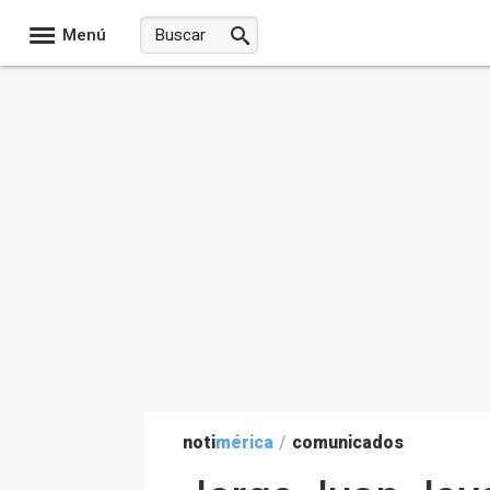
Menú
noti
mérica
/
comunicados