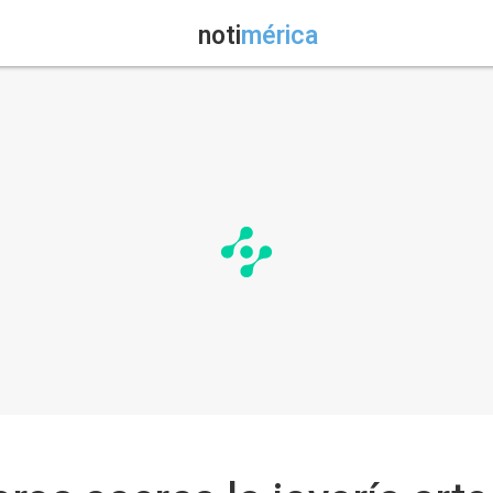
noti
mérica