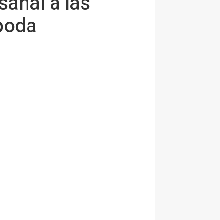
sanal a las
 boda