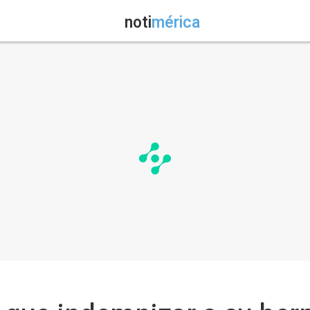
noti
mérica