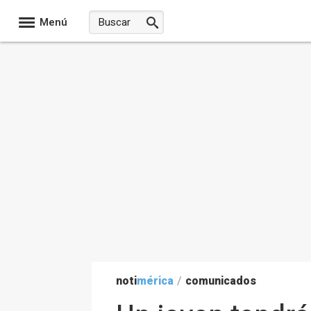
Menú
noti
mérica
/
comunicados