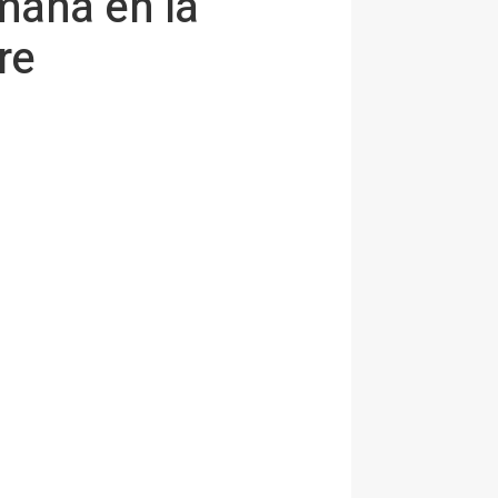
mana en la
re