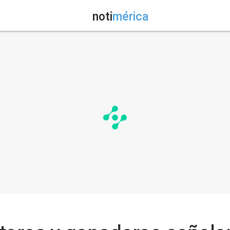
noti
mérica