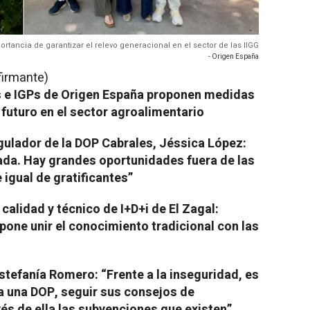
rtancia de garantizar el relevo generacional en el sector de las IIGG
- Origen España
firmante)
s e IGPs de Origen España proponen medidas
l futuro en el sector agroalimentario
gulador de la DOP Cabrales, Jéssica López:
rada. Hay grandes oportunidades fuera de las
 igual de gratificantes”
calidad y técnico de I+D+i de El Zagal:
pone unir el conocimiento tradicional con las
Estefanía Romero:
“Frente a la inseguridad, es
a una DOP, seguir sus consejos de
és de ella las subvenciones que existen”