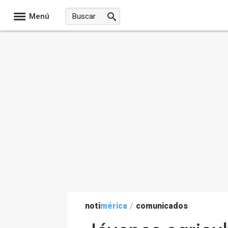
Menú
noti
mérica
/
comunicados