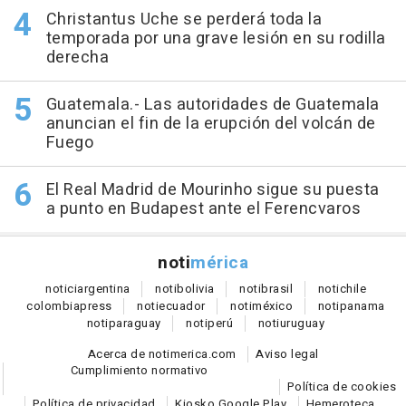
Christantus Uche se perderá toda la
temporada por una grave lesión en su rodilla
derecha
Guatemala.- Las autoridades de Guatemala
anuncian el fin de la erupción del volcán de
Fuego
El Real Madrid de Mourinho sigue su puesta
a punto en Budapest ante el Ferencvaros
noti
mérica
notici
argentina
noti
bolivia
noti
brasil
noti
chile
colombia
press
noti
ecuador
noti
méxico
noti
panama
noti
paraguay
noti
perú
noti
uruguay
Acerca de notimerica.com
Aviso legal
Cumplimiento normativo
Política de cookies
Política de privacidad
Kiosko Google Play
Hemeroteca