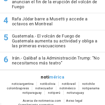
anuncian el fin de la erupción del volcán de
Fuego
Rafa Jódar barre a Musetti y accede a
octavos en Montreal
Guatemala.- El volcán de Fuego de
Guatemala aumenta su actividad y obliga a
las primeras evacuaciones
Irán.- Qalibaf a la Administración Trump: "No
necesitamos más teatro"
noti
mérica
notici
argentina
noti
bolivia
noti
brasil
noti
chile
colombia
press
noti
ecuador
noti
méxico
noti
panama
noti
paraguay
noti
perú
noti
uruguay
Acerca de notimerica.com
Aviso legal
Cumplimiento normativo