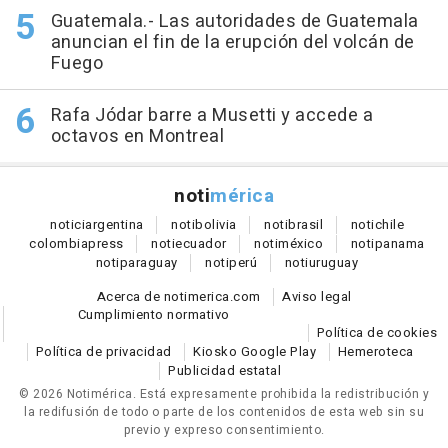
Guatemala.- Las autoridades de Guatemala
anuncian el fin de la erupción del volcán de
Fuego
Rafa Jódar barre a Musetti y accede a
octavos en Montreal
noti
mérica
notici
argentina
noti
bolivia
noti
brasil
noti
chile
colombia
press
noti
ecuador
noti
méxico
noti
panama
noti
paraguay
noti
perú
noti
uruguay
Acerca de notimerica.com
Aviso legal
Cumplimiento normativo
Política de cookies
Política de privacidad
Kiosko Google Play
Hemeroteca
Publicidad estatal
© 2026 Notimérica.
Está expresamente prohibida la redistribución y
la redifusión de todo o parte de los contenidos de esta web sin su
previo y expreso consentimiento.