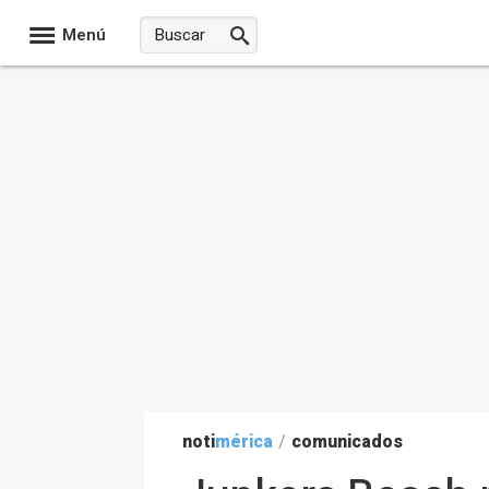
Menú
noti
mérica
/
comunicados