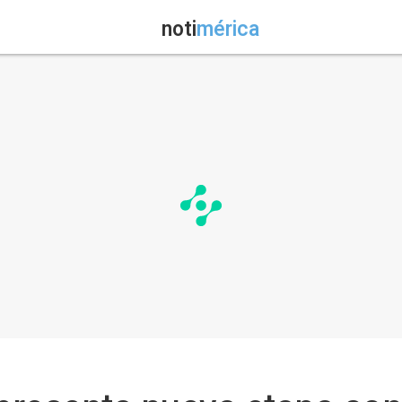
noti
mérica