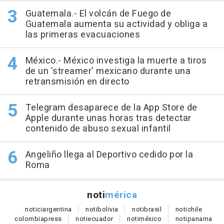
Guatemala.- El volcán de Fuego de
Guatemala aumenta su actividad y obliga a
las primeras evacuaciones
México.- México investiga la muerte a tiros
de un 'streamer' mexicano durante una
retransmisión en directo
Telegram desaparece de la App Store de
Apple durante unas horas tras detectar
contenido de abuso sexual infantil
Angeliño llega al Deportivo cedido por la
Roma
noti
mérica
notici
argentina
noti
bolivia
noti
brasil
noti
chile
colombia
press
noti
ecuador
noti
méxico
noti
panama