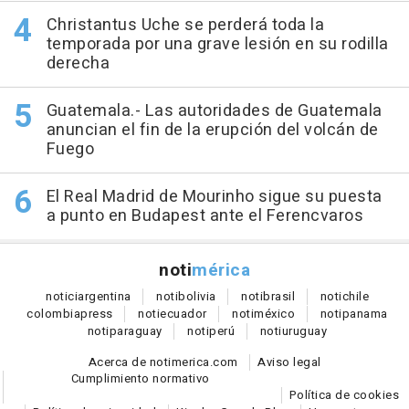
Christantus Uche se perderá toda la
temporada por una grave lesión en su rodilla
derecha
Guatemala.- Las autoridades de Guatemala
anuncian el fin de la erupción del volcán de
Fuego
El Real Madrid de Mourinho sigue su puesta
a punto en Budapest ante el Ferencvaros
noti
mérica
notici
argentina
noti
bolivia
noti
brasil
noti
chile
colombia
press
noti
ecuador
noti
méxico
noti
panama
noti
paraguay
noti
perú
noti
uruguay
Acerca de notimerica.com
Aviso legal
Cumplimiento normativo
Política de cookies