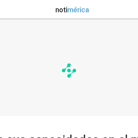
noti
mérica