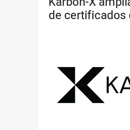
Karbon-X amplí
de certificados