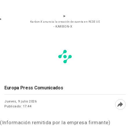
Karbon-X anuncia la creación de cuenta en RCDE UE
- KARBON-X
Europa Press Comunicados
Jueves, 9 julio 2026
Publicado: 17:44
Abri
(Información remitida por la empresa firmante)