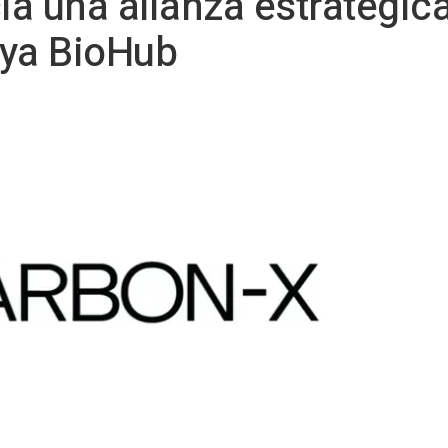
a una alianza estratégica
enya BioHub