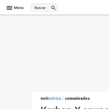
Menú
noti
mérica
/
comunicados