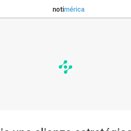
noti
mérica