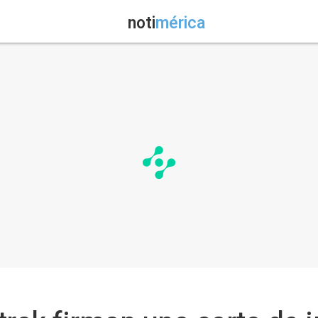
noti
mérica