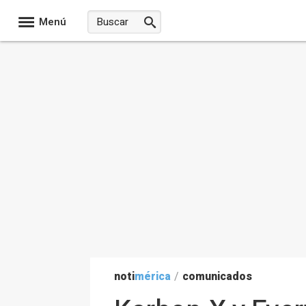
Menú
noti
mérica
/
comunicados