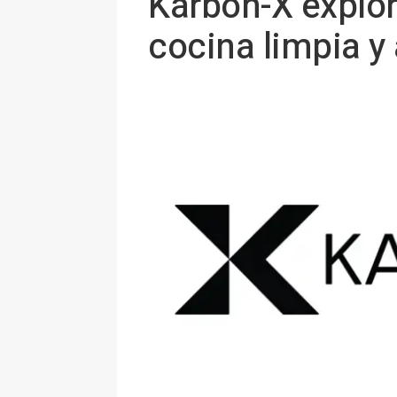
Karbon-X explor
cocina limpia 