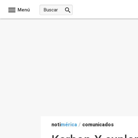
Menú
noti
mérica
/
comunicados