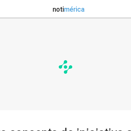
noti
mérica