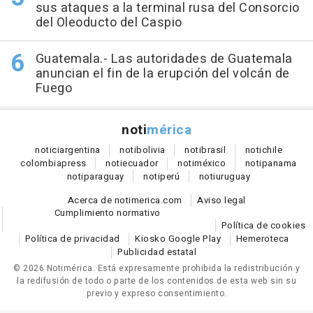
sus ataques a la terminal rusa del Consorcio
del Oleoducto del Caspio
Guatemala.- Las autoridades de Guatemala
anuncian el fin de la erupción del volcán de
Fuego
noti
mérica
notici
argentina
noti
bolivia
noti
brasil
noti
chile
colombia
press
noti
ecuador
noti
méxico
noti
panama
noti
paraguay
noti
perú
noti
uruguay
Acerca de notimerica.com
Aviso legal
Cumplimiento normativo
Política de cookies
Política de privacidad
Kiosko Google Play
Hemeroteca
Publicidad estatal
© 2026 Notimérica.
Está expresamente prohibida la redistribución y
la redifusión de todo o parte de los contenidos de esta web sin su
previo y expreso consentimiento.