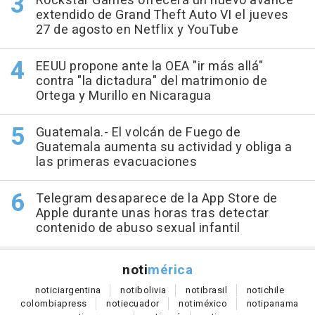
Rockstar Games ofrecerá un nuevo avance
extendido de Grand Theft Auto VI el jueves
27 de agosto en Netflix y YouTube
EEUU propone ante la OEA "ir más allá"
contra "la dictadura" del matrimonio de
Ortega y Murillo en Nicaragua
Guatemala.- El volcán de Fuego de
Guatemala aumenta su actividad y obliga a
las primeras evacuaciones
Telegram desaparece de la App Store de
Apple durante unas horas tras detectar
contenido de abuso sexual infantil
noti
mérica
notici
argentina
noti
bolivia
noti
brasil
noti
chile
colombia
press
noti
ecuador
noti
méxico
noti
panama