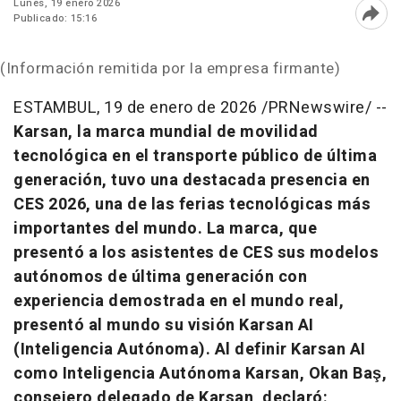
Lunes, 19 enero 2026
Publicado: 15:16
Abri
(Información remitida por la empresa firmante)
ESTAMBUL
,
19 de enero de 2026
/PRNewswire/ --
Karsan, la marca mundial de movilidad
tecnológica en el transporte público de última
generación, tuvo una destacada presencia en
CES 2026, una de las ferias tecnológicas más
importantes del mundo. La marca, que
presentó a los asistentes de CES sus modelos
autónomos de última generación con
experiencia demostrada en el mundo real,
presentó al mundo su visión Karsan AI
(Inteligencia Autónoma). Al definir Karsan AI
como
Inteligencia Autónoma Karsan
, Okan Baş,
consejero delegado de Karsan, declaró: