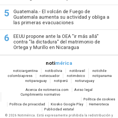
Guatemala.- El volcán de Fuego de
Guatemala aumenta su actividad y obliga a
las primeras evacuaciones
EEUU propone ante la OEA "ir más allá"
contra "la dictadura" del matrimonio de
Ortega y Murillo en Nicaragua
noti
mérica
notici
argentina
noti
bolivia
noti
brasil
noti
chile
colombia
press
noti
ecuador
noti
méxico
noti
panama
noti
paraguay
noti
perú
noti
uruguay
Acerca de notimerica.com
Aviso legal
Cumplimiento normativo
Política de cookies
Política de privacidad
Kiosko Google Play
Hemeroteca
Publicidad estatal
© 2026 Notimérica.
Está expresamente prohibida la redistribución y