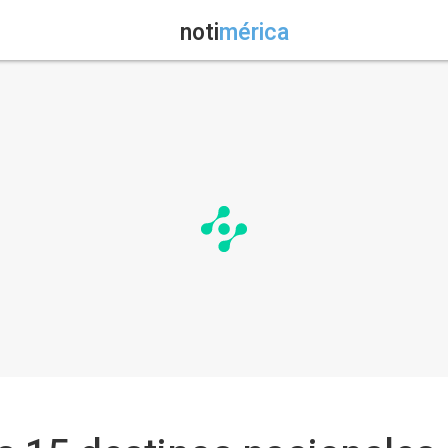
noti
mérica