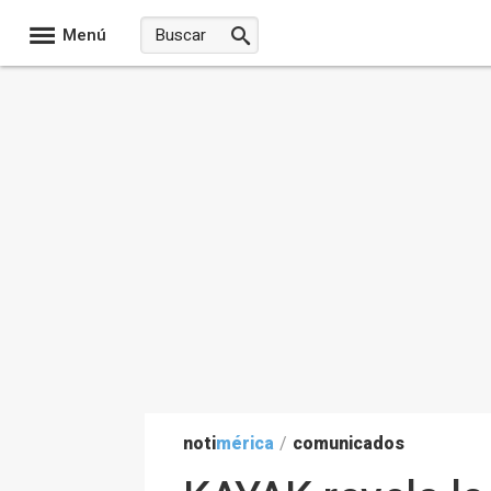
Menú
noti
mérica
/
comunicados