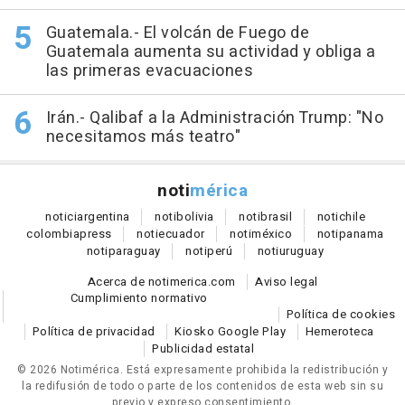
Guatemala.- El volcán de Fuego de
Guatemala aumenta su actividad y obliga a
las primeras evacuaciones
Irán.- Qalibaf a la Administración Trump: "No
necesitamos más teatro"
noti
mérica
notici
argentina
noti
bolivia
noti
brasil
noti
chile
colombia
press
noti
ecuador
noti
méxico
noti
panama
noti
paraguay
noti
perú
noti
uruguay
Acerca de notimerica.com
Aviso legal
Cumplimiento normativo
Política de cookies
Política de privacidad
Kiosko Google Play
Hemeroteca
Publicidad estatal
© 2026 Notimérica.
Está expresamente prohibida la redistribución y
la redifusión de todo o parte de los contenidos de esta web sin su
previo y expreso consentimiento.