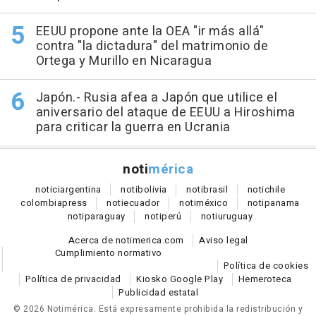
EEUU propone ante la OEA "ir más allá"
contra "la dictadura" del matrimonio de
Ortega y Murillo en Nicaragua
Japón.- Rusia afea a Japón que utilice el
aniversario del ataque de EEUU a Hiroshima
para criticar la guerra en Ucrania
noti
mérica
notici
argentina
noti
bolivia
noti
brasil
noti
chile
colombia
press
noti
ecuador
noti
méxico
noti
panama
noti
paraguay
noti
perú
noti
uruguay
Acerca de notimerica.com
Aviso legal
Cumplimiento normativo
Política de cookies
Política de privacidad
Kiosko Google Play
Hemeroteca
Publicidad estatal
© 2026 Notimérica.
Está expresamente prohibida la redistribución y