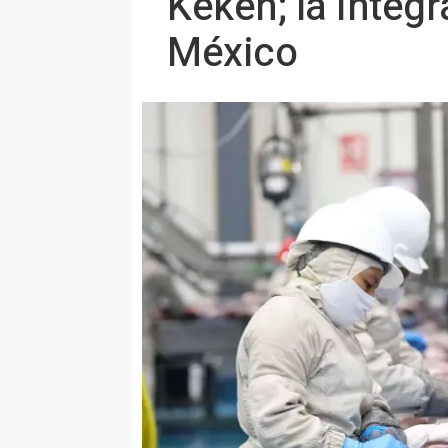
Kekén; la integ
México