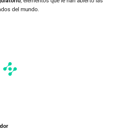
ulatorio
, elementos que le han abierto las
cados del mundo.
dor