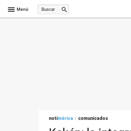
Menú
noti
mérica
/
comunicados