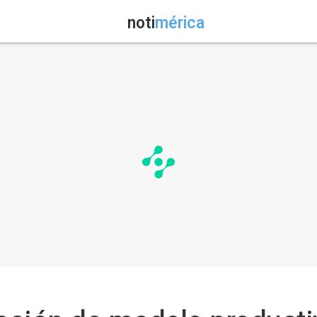
noti
mérica